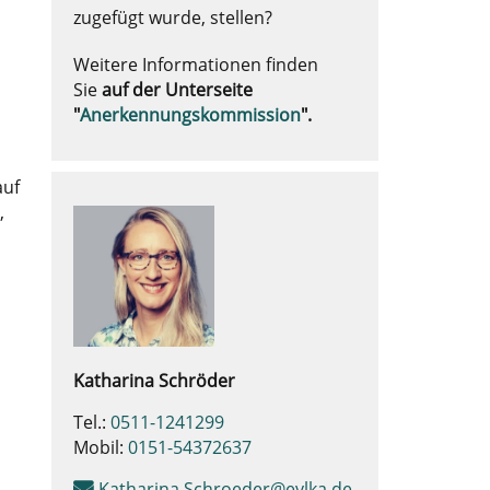
zugefügt wurde, stellen?
Weitere Informationen finden
Sie
auf der Unterseite
"
Anerkennungskommission
".
auf
,
Katharina
Schröder
Tel.:
0511-1241299
Mobil:
0151-54372637
Katharina.Schroeder@evlka.de